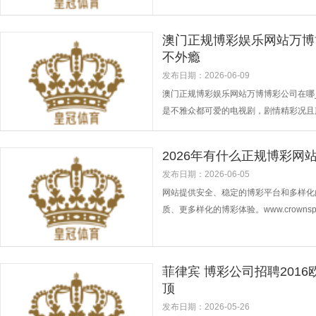
超引援最多的球队，一开始就被球迷所期待
澳门正规博彩娱乐网站万博
不外瘾
发布日期：2026-06-09
澳门正规博彩娱乐网站万博博彩公司在哪
是不雅众都可爱的电视剧，剧情精彩况且
救赎的短剧，熬夜追不外瘾，这部剧等于
十九岁，决心撤消婚约并逃离谢府，在此
2026年有什么正规博彩网站必威体
HE”以及“...
发布日期：2026-06-05
网站提供安全、稳定的博彩平台和多样化
质、更多样化的博彩体验。www.crownsp
app（www.crownsportsboo
执马。你敢信吗？一启动被全网喊着“快淘
菲律宾 博彩公司招聘201
顶
发布日期：2026-05-26