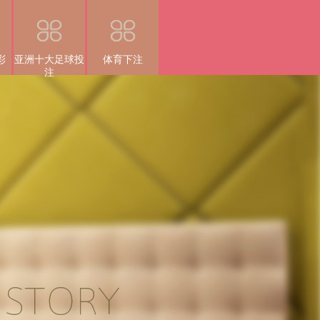
彩
亚洲十大足球投
体育下注
注