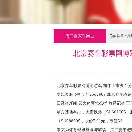
澳门百家乐网址
你的位置：
足
北京赛车彩票网博
北京赛车彩票网博彩游戏 前年上市央企分
皇冠客服飞机：@seo3687 北京赛
日经济新闻 焱火体育怎么样 每经记者 
朔方基地举办，大秦铁路（SH601006，股
（SH688009，股价5.91元，市值62
本文为体育资讯整理与解读，关注赛事进展