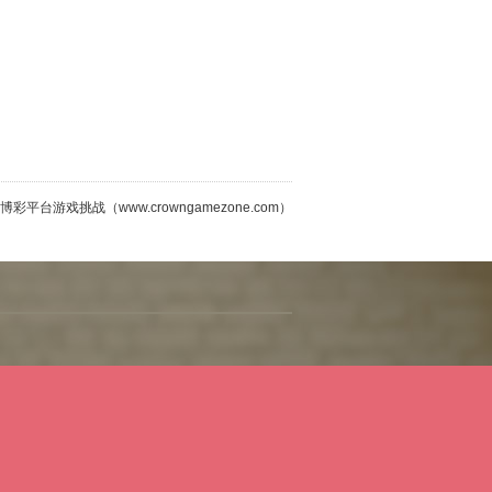
彩平台游戏挑战（www.crowngamezone.com）