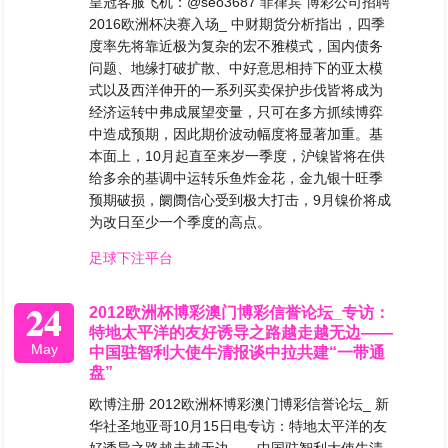
皇冠客服飞机：@seo3687 菲律宾 博彩公司招聘
2016欧洲杯决赛入场_ 中财期货分析指出，四季
度率先将靠近极为复杂的宏不雅模式，国内债务
问题、地缘打破扩散、中好意思相持下的亚太模
式以及西洋伸开的一系列买卖保护步伐皆将成为
经济运转中弗成展望变量，只可在多方抓续博弈
中造成预期，因此期价波动幅度将显著加重。基
本面上，10月起直至来岁一季度，沪镍皆将在供
给多余的基调中运转乐鱼炸金花，金九银十旺季
预期破损，阛阓信心受到极大打击，9月镍价将成
为改日至少一个季度的高点。
足球下注平台
24
2012欧洲杯博彩澳门博彩信誉论坛_专访：
特地太平洋的友好诱导之路越走越无边——
May
中国驻智利大使牛清报谈中拉共建“一带通
盘”
欧博注册 2012欧洲杯博彩澳门博彩信誉论坛_ 新
华社圣地亚哥10月15日电专访：特地太平洋的友