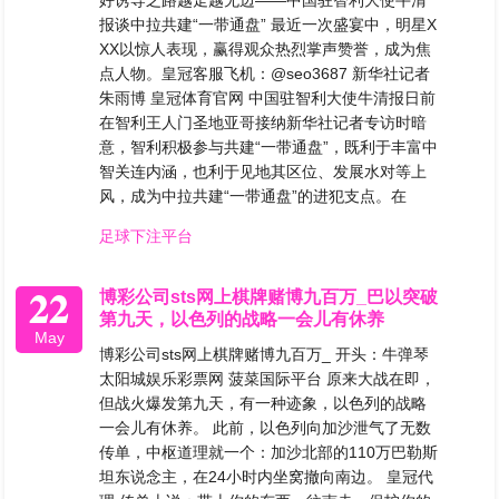
好诱导之路越走越无边——中国驻智利大使牛清
报谈中拉共建“一带通盘” 最近一次盛宴中，明星X
XX以惊人表现，赢得观众热烈掌声赞誉，成为焦
点人物。皇冠客服飞机：@seo3687 新华社记者
朱雨博 皇冠体育官网 中国驻智利大使牛清报日前
在智利王人门圣地亚哥接纳新华社记者专访时暗
意，智利积极参与共建“一带通盘”，既利于丰富中
智关连内涵，也利于见地其区位、发展水对等上
风，成为中拉共建“一带通盘”的进犯支点。在
足球下注平台
22
博彩公司sts网上棋牌赌博九百万_巴以突破
第九天，以色列的战略一会儿有休养
May
博彩公司sts网上棋牌赌博九百万_ 开头：牛弹琴
太阳城娱乐彩票网 菠菜国际平台 原来大战在即，
但战火爆发第九天，有一种迹象，以色列的战略
一会儿有休养。 此前，以色列向加沙泄气了无数
传单，中枢道理就一个：加沙北部的110万巴勒斯
坦东说念主，在24小时内坐窝撤向南边。 皇冠代