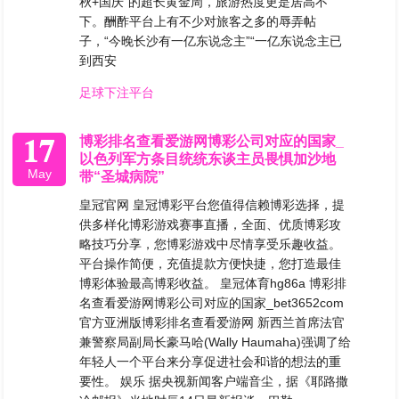
秋+国庆”的超长黄金周，旅游热度更是居高不
下。酬酢平台上有不少对旅客之多的辱弄帖
子，“今晚长沙有一亿东说念主”“一亿东说念主已
到西安
足球下注平台
17
博彩排名查看爱游网博彩公司对应的国家_
以色列军方条目统统东谈主员畏惧加沙地
May
带“圣城病院”
皇冠官网 皇冠博彩平台您值得信赖博彩选择，提
供多样化博彩游戏赛事直播，全面、优质博彩攻
略技巧分享，您博彩游戏中尽情享受乐趣收益。
平台操作简便，充值提款方便快捷，您打造最佳
博彩体验最高博彩收益。 皇冠体育hg86a 博彩排
名查看爱游网博彩公司对应的国家_bet3652com
官方亚洲版博彩排名查看爱游网 新西兰首席法官
兼警察局副局长豪马哈(Wally Haumaha)强调了给
年轻人一个平台来分享促进社会和谐的想法的重
要性。 娱乐 据央视新闻客户端音尘，据《耶路撒