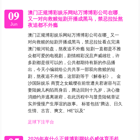
09
澳门正规博彩娱乐网站万博博彩公司在哪_
又一对向救赎短剧开播成黑马，禁忌拉扯熬
Jun
夜追都不外瘾
澳门正规博彩娱乐网站万博博彩公司在哪_ 又一
对向救赎的短剧开播成黑马，禁忌拉扯看点完满
澳门银河轮盘，熬夜追不外瘾 短剧一直都是不雅
众都可爱的电视剧，剧情精彩况且声威雄壮，许
多剧都是很可以的，公共都期待有新的作品播
出，今天小编就给公共共享一部双向救赎的短
剧，熬夜追不外瘾，这部剧等于《解春衫》。 金
沙国际娱乐 商贾之女戴缨在前世遭夫君谢容与正
妻陆婉儿构陷而身后，腾达回到十九岁，决心撤
消婚约并逃离谢府，在此历程中与显贵陆铭章证
实并慢慢产生厚谊的故事。 标签包括“腾达、日久
生情、古言、爽文、HE”以及“
足球下注平台
2026年有什么正规博彩网站必威体育手机