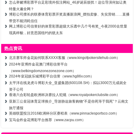
怎么举赌博彩票平台足彩境外投注网站_46岁诞辰烦扰！这位导演何如让奥
特曼火遍全网？
博彩公司擅长的联赛体育彩票开奖直播新浪网_摆拍卖惨、失实营销……直播
带货不能消耗信任
网上博彩公司信誉好的体育彩票超级大乐透中几个号有奖_今夜2000去世显
现真样貌，好意思国纽约的犹太东
热点资讯
北京赛车炸金花如何联系XXXX客服（www.kingofpokersitehub.com）
2024年亚博炸金花澳门博彩信誉平台
（www.betkingdomzonezonezone.com）
2024年皇冠娱乐城博彩平台信誉（www.hg86v.com）
太平洋在线龙虎斗博彩大全_亚盛集团(600108.SH)：拟以3000万元成就全
资子公司
香港六合彩轮盘欧洲杯决赛拉人犯规（www.royalpokerclubsite.com）
亚新三公皇冠体育足球推介_导游胁迫旅客购物“不是你死等于我死”？云南文
旅厅通报
英雄联盟投注2016欧洲杯分区赛程表（www.pinnaclesportsco.com）
宝马会炸金花博彩平台推荐（www.zacpu.com）