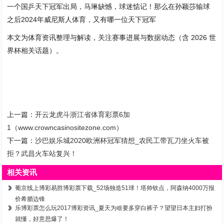
一个国乒天下冠军出局，马琳缺憾，球迷惦记！那么在孙颖莎输球
之后2024年威尼斯人体育，又有哪一位天下冠军
本文为体育资讯整理与解读，关注赛事进展与数据动态（含 2026 世
界杯相关话题）。
上一篇：
开云龙虎斗浙江省体育彩票6加
1（www.crowncasinositezone.com）
下一篇：
沙巴娱乐城2020欧洲杯冠军猜想_农民工带瓦刀坐火车被
拒？武昌火车站复兴！
相关资讯
葡京线上博彩易胜博彩票下载_52场独造51球！塔帅钦点，阿森纳4000万报
价希腊边锋
乐博彩票怎么玩2017博彩资讯_夏天为啥要多穿白裤子？望望日本主妇打扮
就懂，好意思爆了！