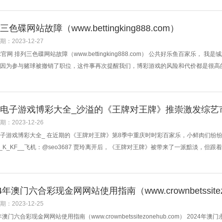
不仅要稳当一般审好意思需求，更要在有杰出辨识度的同期，领有不同的甚而是相矛盾的
三色碟网站故障（www.bettingking888.com）
：2023-12-27
球官网 排列三色碟网站故障（www.bettingking888.com） 公共好乐鱼百家乐，
因为参与赌球被撤销了职位，这件事再次提醒我们，博彩游戏的风险和代价都是很高
戏骨“四大爷”陈建斌，出演了一部诙谐刑侦剧。陈晓本年职业红火，前有《东说念主
改颜霸形象的好汉刑警陆行知，本年有望冲奖。 该剧改编自娄霄鹏的演义《黯夜之光》，叙
电子游戏博彩大全_沙溢的《王牌对王牌》推崇激发综艺
：2023-12-26
子游戏博彩大全_ 在近期的《王牌对王牌》第8季中重庆时时彩百家乐，小鲜肉们纷
__K_KF__飞机：@seo3687 贾玲离开后，《王牌对王牌》被带来了一派黯淡，
这个节目中成为救星。 领先要提到是《王牌对王牌》第8季收效调整推行。 该节目
效应而导致不雅众审好意思疲劳。 9月23日晚间，一名自称耿卫平局长同事亲戚中间
24年澳门六合彩现金网网站使用指南（www.crownbetssitezo
：2023-12-25
年澳门六合彩现金网网站使用指南（www.crownbetssitezonehub.com） 2024年