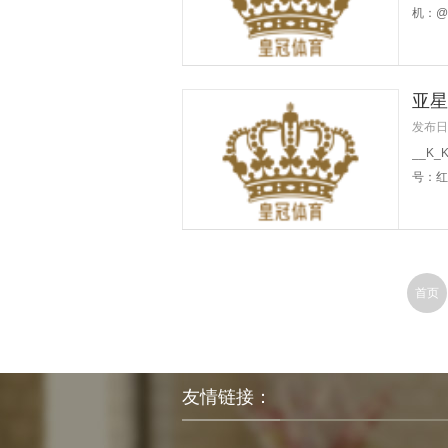
机：@
判直接
运势翻
亚星
发布日期
__K
号：红
连号0
下，3
首页
友情链接：